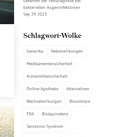
Gefahren der Fehldiagnose bei
bakteriellen Augeninfektionen
Sep 29 2025
Schlagwort-Wolke
n
Generika
Nebenwirkungen
Medikamentensicherheit
Arzneimittelsicherheit
Online-Apotheke
Alternativen
Wechselwirkungen
Biosimilare
FDA
Bioäquivalenz
Serotonin-Syndrom