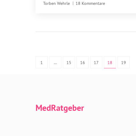
Torben Wehrle
18 Kommentare
1
…
15
16
17
18
19
MedRatgeber