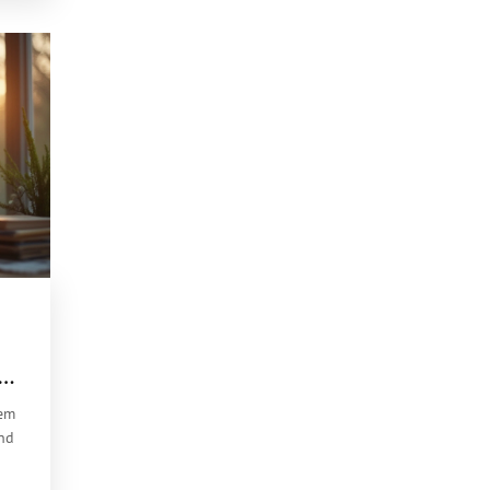
t
dem
und