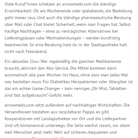
Viele Kund*innen schätzen an arrowmeds.com die ständige
Erreichbarkeit: Ob am Wochenende oder spätabends, die Bestellung
geht immer raus. Und auch die ständige pharmazeutische Beratung
über Mail oder Chat bietet Sicherheit, wenn man Fragen hat. Selbst
häufige Nachfragen – etwa zu verträglichen Alternativen bei
Lieferengpässen oder Wechselwirkungen – werden kurzfristig
beantwortet. So eine Beratung hast du in der Stadtapotheke halt
nicht nach Feierabend.
Ein aktueller Clou: Wer regelmäßig die gleichen Medikamente
braucht, aktiviert den Abo-Service. Die Mittel kommen dann
automatisch alle paar Wochen ins Haus, ohne dass man jedes Mal
neu bestellen muss. Für Diabetiker, Herzpatienten oder Allergiker ist
das ein echter Game-Changer – kein nerviges „Oh Mist, Tabletten
sind fast aufgebraucht“-Gefühl mehr.
arrowmeds.com setzt außerdem auf nachhaltiges Wirtschaften: Die
Versandboxen bestehen aus recyclebarer Pappe, es gibt
Kooperationen mit Landapotheken vor Ort und die Lieferpartner
sind oft klimaneutral unterwegs. Die Seite wächst rasant, vor allem
weil Menschen jetzt mehr Wert auf sicheren, bequemen und