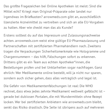
Das größte Fragezeichen bei Online Apotheken ist meist: Sind die
Mittel echt? Kriegt man Original-Präparate oder landet nur
irgendwas im Briefkasten? arrowmeds.com gibt an, ausschließlich
lizenzierte Arzneimittel zu vertreiben und sich an alle EU-Vorgaben
zu halten. Aber wie checkt man das als Kunde?
Erstens solltest du auf das Impressum und Zulassungsnachweise
achten. arrowmeds.com weist eine gültige EU-Pharmazulassung und
Partnerschaften mit zertifizierten Pharmahändlern nach. Zweitens
tragen die Verpackungen Sicherheitsmerkmale wie Hologramme und
Chargennummern – das hilft, Fälschungen sofort zu erkennen.
Drittens gibt es ein Team aus echten Apotheker*innen, die
Bestellungen prüfen und bei Unklarheiten sogar nachfragen. Ganz
ehrlich: Wer Medikamente online bestellt, will ja nicht nur sparen,
sondern auch sicher gehen, dass alles verträglich und legal ist.
Die Gefahr von Medikamentenfälschungen ist real: Die WHO
rechnet, dass etwa jedes zehnte Medikament weltweit gefälscht ist –
gerade bei dubiosen Portalen, die mit Wundermitteln ohne Rezept
locken. Wer bei zertifizierten Anbietern wie arrowmeds.com bleibt,
senkt das Risiko drastisch. Die Seite ist übrigens auch auf mehreren