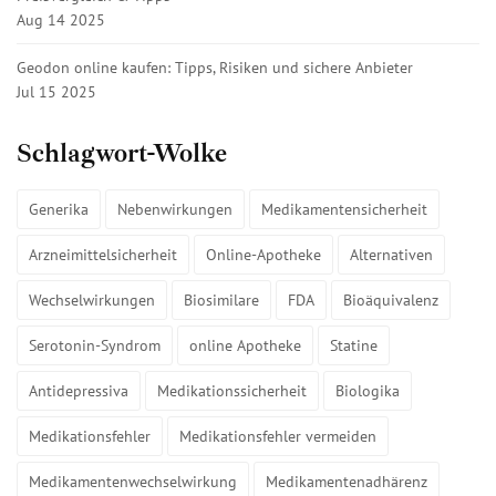
Aug 14 2025
Geodon online kaufen: Tipps, Risiken und sichere Anbieter
Jul 15 2025
Schlagwort-Wolke
Generika
Nebenwirkungen
Medikamentensicherheit
Arzneimittelsicherheit
Online-Apotheke
Alternativen
Wechselwirkungen
Biosimilare
FDA
Bioäquivalenz
Serotonin-Syndrom
online Apotheke
Statine
Antidepressiva
Medikationssicherheit
Biologika
Medikationsfehler
Medikationsfehler vermeiden
Medikamentenwechselwirkung
Medikamentenadhärenz