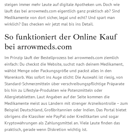
steigen immer mehr Leute auf digitale Apotheken um. Doch wie
läuft das bei arrowmeds.com eigentlich ganz praktisch ab? Sind
Medikamente von dort sicher, legal und echt? Und spart man
wirklich? Das checken wir jetzt mal bis ins Detail.
So funktioniert der Online Kauf
bei arrowmeds.com
Im Prinzip läuft der Bestellprozess bei arrowmeds.com ziemlich
einfach: Du checkst die Website, suchst nach deinem Medikament,
wählst Menge oder Packungsgröße und packst alles in den
Warenkorb. Was sofort ins Auge sticht: Die Auswahl ist riesig, von
Standard-Schmerzmitteln über verschreibungspflichtige Präparate
bis hin zu Lifestyle-Produkten wie Potenzmitteln oder
Allergietabletten. Laut Angaben auf der Seite kommen die
Medikamente meist aus Ländern mit strenger Arzneikontrolle – zum
Beispiel Deutschland, Großbritannien oder Indien. Das Portal bietet
übrigens die Klassiker wie PayPal oder Kreditkarten und sogar
Kryptowährungen als Zahlungsmittel an. Viele Leute finden das
praktisch, gerade wenn Diskretion wichtig ist.