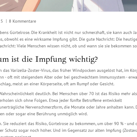
25
8 Kommentare
bens Gürtelrose. Die Krankheit ist nicht nur schmerzhaft, sie kann auch J
, obwohl es eine wirksame Impfung gibt. Die gute Nachricht: Die heutig
 Nachricht: Viele Menschen wissen nicht, ob und wann sie sie bekommen so
um ist die Impfung wichtig?
n das Varizella-Zoster-Virus, das früher Windpocken ausgelöst hat, im Kör
ann - oft mit steigendem Alter oder bei geschwächtem Immunsystem - erwa
schlag, meist an einer Körperseite, oft am Rumpf oder Gesicht.
e Wahrscheinlichkeit deutlich. Bei Menschen über 70 ist das Risiko mehr als
erholen sich ohne Folgen. Etwa jeder fünfte Betroffene entwickelt
t unerträgliche Nervenschmerzform, die Monate oder Jahre anhalten kann. 
ehen oder sogar eine Berührung unmöglich wird.
. Sie reduziert das Risiko, Gürtelrose zu bekommen, um über 90 % - und 
der Schutz sogar noch höher. Und im Gegensatz zur alten Impfung (Zostava