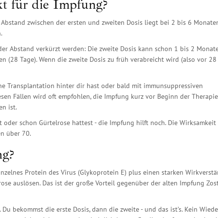
kt für die Impfung?
 Abstand zwischen der ersten und zweiten Dosis liegt bei 2 bis 6 Monate
.
 Abstand verkürzt werden: Die zweite Dosis kann schon 1 bis 2 Monat
 (28 Tage). Wenn die zweite Dosis zu früh verabreicht wird (also vor 28
e Transplantation hinter dir hast oder bald mit immunsuppressiven
esen Fällen wird oft empfohlen, die Impfung kurz vor Beginn der Therapie
n ist.
t oder schon Gürtelrose hattest - die Impfung hilft noch. Die Wirksamkeit 
n über 70.
ng?
einzelnes Protein des Virus (Glykoprotein E) plus einen starken Wirkverstä
ose auslösen. Das ist der große Vorteil gegenüber der alten Impfung Zos
Du bekommst die erste Dosis, dann die zweite - und das ist’s. Kein Wiede