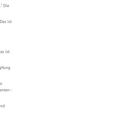
“ Die
Das ist
as ist
mpfung
ro
enten -
und