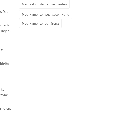
Medikationsfehler vermeiden
n. Das
Medikamentenwechselwirkung
Medikamentenadhärenz
e nach
 Tagen),
 zu
bleibt
rker
tavax,
rholen,