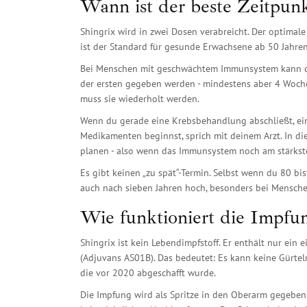
Wann ist der beste Zeitpun
Shingrix wird in zwei Dosen verabreicht. Der optimale
ist der Standard für gesunde Erwachsene ab 50 Jahren
Bei Menschen mit geschwächtem Immunsystem kann der
der ersten gegeben werden - mindestens aber 4 Wochen
muss sie wiederholt werden.
Wenn du gerade eine Krebsbehandlung abschließt, ein
Medikamenten beginnst, sprich mit deinem Arzt. In di
planen - also wenn das Immunsystem noch am stärkste
Es gibt keinen „zu spät“-Termin. Selbst wenn du 80 bis
auch nach sieben Jahren hoch, besonders bei Mensche
Wie funktioniert die Impfu
Shingrix ist kein Lebendimpfstoff. Er enthält nur ein 
(Adjuvans AS01B). Das bedeutet: Es kann keine Gürtelr
die vor 2020 abgeschafft wurde.
Die Impfung wird als Spritze in den Oberarm gegeben. 