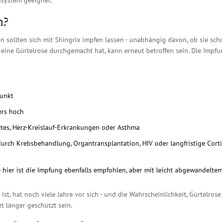
system geeignet.
n?
n sollten sich mit Shingrix impfen lassen - unabhängig davon, ob sie sch
 eine Gürtelrose durchgemacht hat, kann erneut betroffen sein. Die Impf
punkt
ers hoch
es, Herz-Kreislauf-Erkrankungen oder Asthma
ch Krebsbehandlung, Organtransplantation, HIV oder langfristige Cort
hier ist die Impfung ebenfalls empfohlen, aber mit leicht abgewandelte
ist, hat noch viele Jahre vor sich - und die Wahrscheinlichkeit, Gürtelrose
t länger geschützt sein.