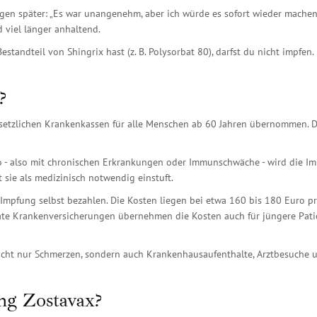
en später: „Es war unangenehm, aber ich würde es sofort wieder machen.
 viel länger anhaltend.
tandteil von Shingrix hast (z. B. Polysorbat 80), darfst du nicht impfen. 
?
setzlichen Krankenkassen für alle Menschen ab 60 Jahren übernommen. D
 - also mit chronischen Erkrankungen oder Immunschwäche - wird die I
 sie als medizinisch notwendig einstuft.
Impfung selbst bezahlen. Die Kosten liegen bei etwa 160 bis 180 Euro p
vate Krankenversicherungen übernehmen die Kosten auch für jüngere Pati
 nicht nur Schmerzen, sondern auch Krankenhausaufenthalte, Arztbesuche 
ng Zostavax?