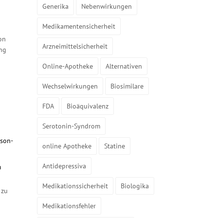
Generika
Nebenwirkungen
Medikamentensicherheit
on
Arzneimittelsicherheit
ung
Online-Apotheke
Alternativen
Wechselwirkungen
Biosimilare
FDA
Bioäquivalenz
Serotonin-Syndrom
ison-
online Apotheke
Statine
Antidepressiva
m
Medikationssicherheit
Biologika
 zu
Medikationsfehler