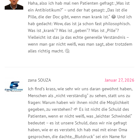
Haha, also ich hab mal nen Patienten gefragt: „Was ist
ein Antibiotikum?“ – und der hat gesagt: „Das ist die
Pille, die der Doc gibt, wenn man krank ist.“ 😂 Und ich
hab gedacht: Wow, das ist ja schon fast philosophisch.
Was ist „krank“? Was ist „geben“? Was ist „Pille“?
Vielleicht ist das ja das echte generelle Verständnis –
wenn man gar nicht weiß, was man sagt, aber trotzdem
alles richtig macht. 🤔
zana SOUZA
Januar 27, 2026
Ich find’s krass, wie sehr wir uns daran gewöhnt haben,
Menschen als „nicht verständig“ zu sehen, statt uns zu
fragen: Warum haben wir ihnen nicht die Möglichkeit
gegeben, zu verstehen? 🌱 Es ist nicht die Schuld des
Patienten, wenn er nicht weiß, was „leichter Schwindel“
bedeutet – es ist unsere Schuld, dass wir nie gefragt
haben, wie er es versteht. Ich hab mal mit einer Oma
gesprochen, die dachte, „Blutdruck“ sei ein Name für