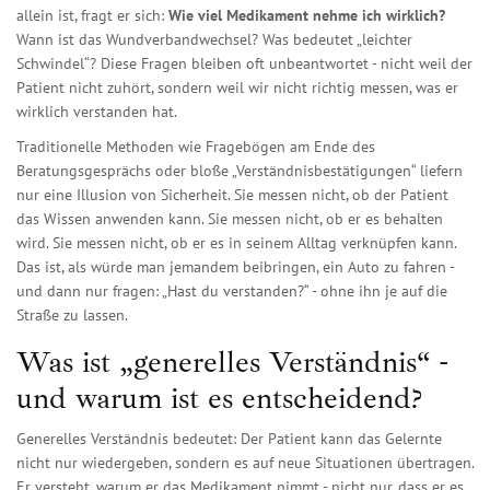
allein ist, fragt er sich:
Wie viel Medikament nehme ich wirklich?
Wann ist das Wundverbandwechsel? Was bedeutet „leichter
Schwindel“? Diese Fragen bleiben oft unbeantwortet - nicht weil der
Patient nicht zuhört, sondern weil wir nicht richtig messen, was er
wirklich verstanden hat.
Traditionelle Methoden wie Fragebögen am Ende des
Beratungsgesprächs oder bloße „Verständnisbestätigungen“ liefern
nur eine Illusion von Sicherheit. Sie messen nicht, ob der Patient
das Wissen anwenden kann. Sie messen nicht, ob er es behalten
wird. Sie messen nicht, ob er es in seinem Alltag verknüpfen kann.
Das ist, als würde man jemandem beibringen, ein Auto zu fahren -
und dann nur fragen: „Hast du verstanden?“ - ohne ihn je auf die
Straße zu lassen.
Was ist „generelles Verständnis“ -
und warum ist es entscheidend?
Generelles Verständnis bedeutet: Der Patient kann das Gelernte
nicht nur wiedergeben, sondern es auf neue Situationen übertragen.
Er versteht, warum er das Medikament nimmt - nicht nur, dass er es