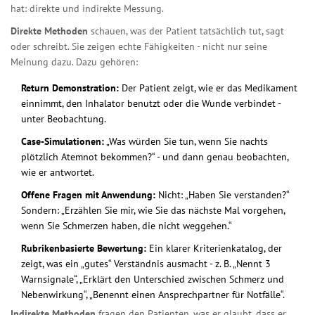
hat: direkte und indirekte Messung.
Direkte Methoden
schauen, was der Patient tatsächlich tut, sagt
oder schreibt. Sie zeigen echte Fähigkeiten - nicht nur seine
Meinung dazu. Dazu gehören:
Return Demonstration:
Der Patient zeigt, wie er das Medikament
einnimmt, den Inhalator benutzt oder die Wunde verbindet -
unter Beobachtung.
Case-Simulationen:
„Was würden Sie tun, wenn Sie nachts
plötzlich Atemnot bekommen?“ - und dann genau beobachten,
wie er antwortet.
Offene Fragen mit Anwendung:
Nicht: „Haben Sie verstanden?“
Sondern: „Erzählen Sie mir, wie Sie das nächste Mal vorgehen,
wenn Sie Schmerzen haben, die nicht weggehen.“
Rubrikenbasierte Bewertung:
Ein klarer Kriterienkatalog, der
zeigt, was ein „gutes“ Verständnis ausmacht - z. B. „Nennt 3
Warnsignale“, „Erklärt den Unterschied zwischen Schmerz und
Nebenwirkung“, „Benennt einen Ansprechpartner für Notfälle“.
Indirekte Methoden
fragen den Patienten, was er glaubt, dass er