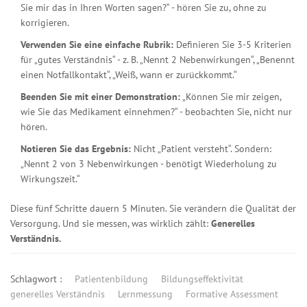
Sie mir das in Ihren Worten sagen?“ - hören Sie zu, ohne zu
korrigieren.
Verwenden Sie eine einfache Rubrik:
Definieren Sie 3-5 Kriterien
für „gutes Verständnis“ - z. B. „Nennt 2 Nebenwirkungen“, „Benennt
einen Notfallkontakt“, „Weiß, wann er zurückkommt.“
Beenden Sie mit einer Demonstration:
„Können Sie mir zeigen,
wie Sie das Medikament einnehmen?“ - beobachten Sie, nicht nur
hören.
Notieren Sie das Ergebnis:
Nicht „Patient versteht“. Sondern:
„Nennt 2 von 3 Nebenwirkungen - benötigt Wiederholung zu
Wirkungszeit.“
Diese fünf Schritte dauern 5 Minuten. Sie verändern die Qualität der
Versorgung. Und sie messen, was wirklich zählt:
Generelles
Verständnis.
Schlagwort :
Patientenbildung
Bildungseffektivität
generelles Verständnis
Lernmessung
Formative Assessment