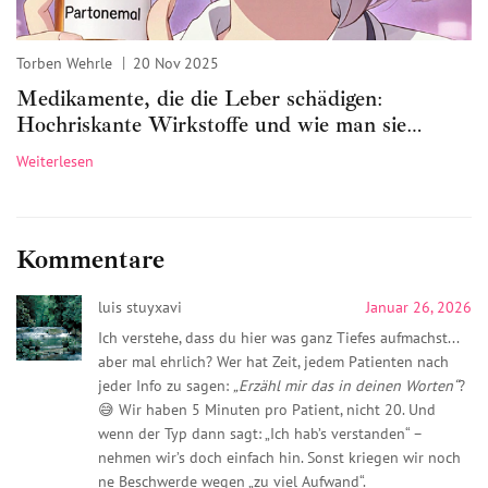
Torben Wehrle
20 Nov 2025
Medikamente, die die Leber schädigen:
Hochriskante Wirkstoffe und wie man sie
überwacht
Weiterlesen
Kommentare
luis stuyxavi
Januar 26, 2026
Ich verstehe, dass du hier was ganz Tiefes aufmachst...
aber mal ehrlich? Wer hat Zeit, jedem Patienten nach
jeder Info zu sagen:
„Erzähl mir das in deinen Worten“
?
😅 Wir haben 5 Minuten pro Patient, nicht 20. Und
wenn der Typ dann sagt: „Ich hab’s verstanden“ –
nehmen wir’s doch einfach hin. Sonst kriegen wir noch
ne Beschwerde wegen „zu viel Aufwand“.