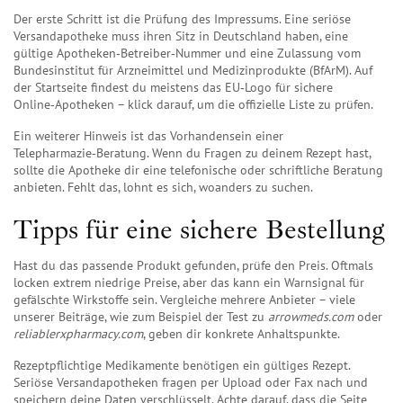
Der erste Schritt ist die Prüfung des Impressums. Eine seriöse
Versandapotheke muss ihren Sitz in Deutschland haben, eine
gültige Apotheken‑Betreiber‑Nummer und eine Zulassung vom
Bundesinstitut für Arzneimittel und Medizinprodukte (BfArM). Auf
der Startseite findest du meistens das EU‑Logo für sichere
Online‑Apotheken – klick darauf, um die offizielle Liste zu prüfen.
Ein weiterer Hinweis ist das Vorhandensein einer
Telepharmazie‑Beratung. Wenn du Fragen zu deinem Rezept hast,
sollte die Apotheke dir eine telefonische oder schriftliche Beratung
anbieten. Fehlt das, lohnt es sich, woanders zu suchen.
Tipps für eine sichere Bestellung
Hast du das passende Produkt gefunden, prüfe den Preis. Oftmals
locken extrem niedrige Preise, aber das kann ein Warnsignal für
gefälschte Wirkstoffe sein. Vergleiche mehrere Anbieter – viele
unserer Beiträge, wie zum Beispiel der Test zu
arrowmeds.com
oder
reliablerxpharmacy.com
, geben dir konkrete Anhaltspunkte.
Rezeptpflichtige Medikamente benötigen ein gültiges Rezept.
Seriöse Versandapotheken fragen per Upload oder Fax nach und
speichern deine Daten verschlüsselt. Achte darauf, dass die Seite