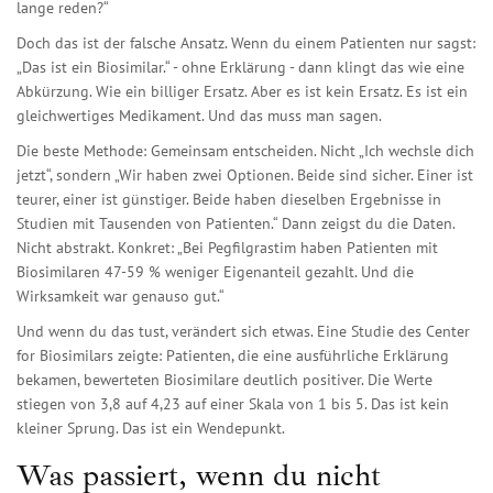
lange reden?“
Doch das ist der falsche Ansatz. Wenn du einem Patienten nur sagst:
„Das ist ein Biosimilar.“ - ohne Erklärung - dann klingt das wie eine
Abkürzung. Wie ein billiger Ersatz. Aber es ist kein Ersatz. Es ist ein
gleichwertiges Medikament. Und das muss man sagen.
Die beste Methode: Gemeinsam entscheiden. Nicht „Ich wechsle dich
jetzt“, sondern „Wir haben zwei Optionen. Beide sind sicher. Einer ist
teurer, einer ist günstiger. Beide haben dieselben Ergebnisse in
Studien mit Tausenden von Patienten.“ Dann zeigst du die Daten.
Nicht abstrakt. Konkret: „Bei Pegfilgrastim haben Patienten mit
Biosimilaren 47-59 % weniger Eigenanteil gezahlt. Und die
Wirksamkeit war genauso gut.“
Und wenn du das tust, verändert sich etwas. Eine Studie des Center
for Biosimilars zeigte: Patienten, die eine ausführliche Erklärung
bekamen, bewerteten Biosimilare deutlich positiver. Die Werte
stiegen von 3,8 auf 4,23 auf einer Skala von 1 bis 5. Das ist kein
kleiner Sprung. Das ist ein Wendepunkt.
Was passiert, wenn du nicht