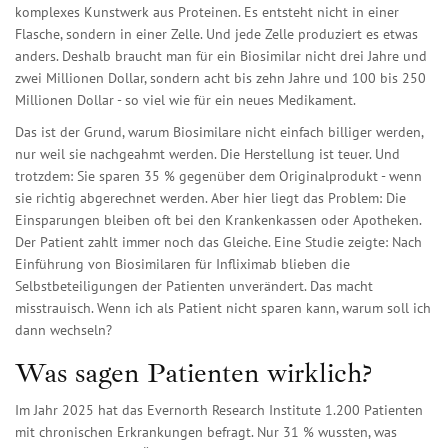
komplexes Kunstwerk aus Proteinen. Es entsteht nicht in einer
Flasche, sondern in einer Zelle. Und jede Zelle produziert es etwas
anders. Deshalb braucht man für ein Biosimilar nicht drei Jahre und
zwei Millionen Dollar, sondern acht bis zehn Jahre und 100 bis 250
Millionen Dollar - so viel wie für ein neues Medikament.
Das ist der Grund, warum Biosimilare nicht einfach billiger werden,
nur weil sie nachgeahmt werden. Die Herstellung ist teuer. Und
trotzdem: Sie sparen 35 % gegenüber dem Originalprodukt - wenn
sie richtig abgerechnet werden. Aber hier liegt das Problem: Die
Einsparungen bleiben oft bei den Krankenkassen oder Apotheken.
Der Patient zahlt immer noch das Gleiche. Eine Studie zeigte: Nach
Einführung von Biosimilaren für Infliximab blieben die
Selbstbeteiligungen der Patienten unverändert. Das macht
misstrauisch. Wenn ich als Patient nicht sparen kann, warum soll ich
dann wechseln?
Was sagen Patienten wirklich?
Im Jahr 2025 hat das Evernorth Research Institute 1.200 Patienten
mit chronischen Erkrankungen befragt. Nur 31 % wussten, was