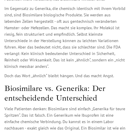
Im Gegensatz zu Generika, die chemisch identisch mit ihrem Vorbild
sind, sind Biosimilare biologische Produkte. Sie werden aus
lebenden Zellen hergestellt - oft aus gentechnisch veränderten
Hamster- oder Hefezellen. Das macht sie komplex. Ihr Molekül ist
riesig, fein strukturiert und empfindlich. Selbst kleinste
Unterschiede in der Herstellung können zu leichten Variationen
führen. Aber das bedeutet nicht, dass sie schlechter sind. Die FDA
verlangt: Kein klinisch bedeutender Unterschied in Sicherheit,
Reinheit oder Wirksamkeit. Das ist kein „ähnlich“, sondern ein „nicht
klinisch messbar anders“.
Doch das Wort „ähnlich“ bleibt hängen. Und das macht Angst.
Biosimilare vs. Generika: Der
entscheidende Unterschied
Viele Patienten denken: Biosimilare sind einfach „Generika für teure
Spritzen“. Das ist falsch. Ein Generikum wie Ibuprofen ist eine
einfache chemische Verbindung. Du kannst es in einem Labor
nachbauen - exakt gleich wie das Original. Ein Biosimilar ist wie ein