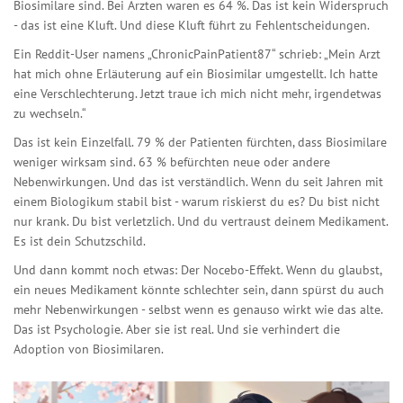
Biosimilare sind. Bei Ärzten waren es 64 %. Das ist kein Widerspruch
- das ist eine Kluft. Und diese Kluft führt zu Fehlentscheidungen.
Ein Reddit-User namens „ChronicPainPatient87“ schrieb: „Mein Arzt
hat mich ohne Erläuterung auf ein Biosimilar umgestellt. Ich hatte
eine Verschlechterung. Jetzt traue ich mich nicht mehr, irgendetwas
zu wechseln.“
Das ist kein Einzelfall. 79 % der Patienten fürchten, dass Biosimilare
weniger wirksam sind. 63 % befürchten neue oder andere
Nebenwirkungen. Und das ist verständlich. Wenn du seit Jahren mit
einem Biologikum stabil bist - warum riskierst du es? Du bist nicht
nur krank. Du bist verletzlich. Und du vertraust deinem Medikament.
Es ist dein Schutzschild.
Und dann kommt noch etwas: Der Nocebo-Effekt. Wenn du glaubst,
ein neues Medikament könnte schlechter sein, dann spürst du auch
mehr Nebenwirkungen - selbst wenn es genauso wirkt wie das alte.
Das ist Psychologie. Aber sie ist real. Und sie verhindert die
Adoption von Biosimilaren.