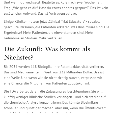
Und wenn du wechselst: Begleite es. Rufe nach zwei Wochen an.
Frag: „Wie geht es dir? Hast du etwas anderes gespürt?“ Das ist kein
zusätzlicher Aufwand. Das ist Vertrauensaufbau.
Einige Kliniken nutzen jetzt „Clinical Trial Educators“ - speziell
geschulte Personen, die Patienten erklären, was Biosimilare sind. Die
Ergebnisse? Mehr Patienten, die einverstanden sind. Mehr
Teilnahme an Studien. Mehr Vertrauen.
Die Zukunft: Was kommt als
Nächstes?
Bis 2034 werden 118 Biologika ihre Patentexklusivität verlieren.
Das sind Medikamente im Wert von 232 Milliarden Dollar. Das ist
eine Welle. Und wenn wir sie nicht richtig nutzen, verpassen wir
eine Chance, die Millionen von Patienten zugutekommt.
Die FDA arbeitet daran, die Zulassung zu beschleunigen. Sie will
künftig weniger klinische Studien verlangen - und sich stärker auf
die chemische Analyse konzentrieren. Das könnte Biosimilare
schneller und günstiger machen. Aber nur, wenn die Öffentlichkeit