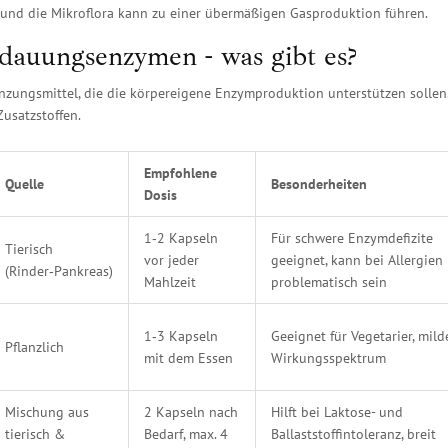
t und die Mikroflora kann zu einer übermäßigen Gasproduktion führen.
dauungsenzymen - was gibt es?
nzungsmittel
, die die körpereigene Enzymproduktion unterstützen sollen.
usatzstoffen.
Empfohlene
Quelle
Besonderheiten
Dosis
1‑2 Kapseln
Für schwere Enzymdefizite
Tierisch
vor jeder
geeignet, kann bei Allergien
(Rinder‑Pankreas)
Mahlzeit
problematisch sein
1‑3 Kapseln
Geeignet für Vegetarier, mild
Pflanzlich
mit dem Essen
Wirkungsspektrum
Mischung aus
2 Kapseln nach
Hilft bei Laktose- und
tierisch &
Bedarf, max. 4
Ballaststoffintoleranz, breit