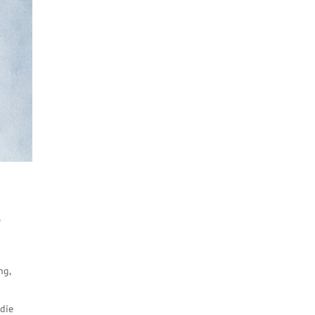
n
ng,
 die