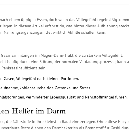
nach einem üppigen Essen, doch wenn das Völlegefühl regelmäßig komm
liegen. In diesem Artikel erfährst du, was hinter dieser Aufblähung steckt
n Nahrungsergänzungsmittel wirklich Abhilfe schaffen kann.
ge Gasansammlungen im Magen‑Darm‑Trakt, die zu starkem Völlegefühl,
eht häufig durch eine Störung der normalen Verdauungsprozesse, kann 
Pankreasinsuffizienz sein.
n Gasen, Völlegefühl nach kleinen Portionen.
gsaufnahme, kohlensäurehaltige Getränke und Stress.
chlafstörungen, verminderter Lebensqualität und Nährstoffmangel führen.
llen Helfer im Darm
yme
, die Nährstoffe in ihre kleinsten Bausteine zerlegen. Ohne diese Enzy
nverdaute Reste dienen den Darmbakterien als Brennstoff für Gasbildun