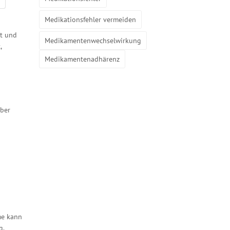
Medikationsfehler vermeiden
t und
Medikamentenwechselwirkung
,
Medikamentenadhärenz
aber
me kann
g.