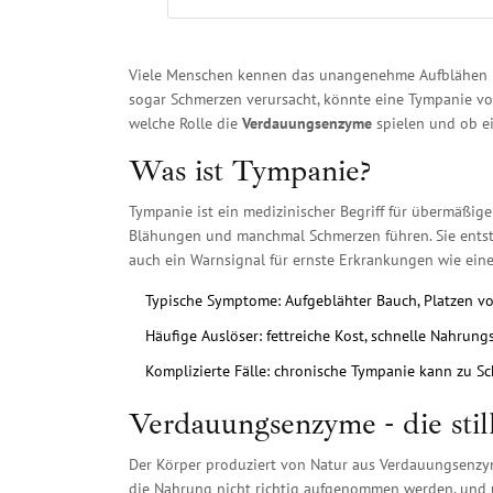
Viele Menschen kennen das unangenehme Aufblähen 
sogar Schmerzen verursacht, könnte eine
Tympanie
vor
welche Rolle die
Verdauungsenzyme
spielen und ob ei
Was ist Tympanie?
Tympanie
ist ein medizinischer Begriff für übermäßi
Blähungen und manchmal Schmerzen führen. Sie entst
auch ein Warnsignal für ernste Erkrankungen wie eine 
Typische Symptome: Aufgeblähter Bauch, Platzen vo
Häufige Auslöser: fettreiche Kost, schnelle Nahrun
Komplizierte Fälle: chronische Tympanie kann zu S
Verdauungsenzyme - die sti
Der Körper produziert von Natur aus
Verdauungsenz
die Nahrung nicht richtig aufgenommen werden, und u