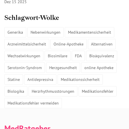
Dez 15 2025
Schlagwort-Wolke
Generika
Nebenwirkungen
Medikamentensicherheit
Arzneimittelsicherheit
Online-Apotheke
Alternativen
Wechselwirkungen
Biosimilare
FDA
Bioäquivalenz
Serotonin-Syndrom
Herzgesundheit
online Apotheke
Statine
Antidepressiva
Medikationssicherheit
Biologika
Herzrhythmusstörungen
Medikationsfehler
Medikationsfehler vermeiden
MedRatgeber