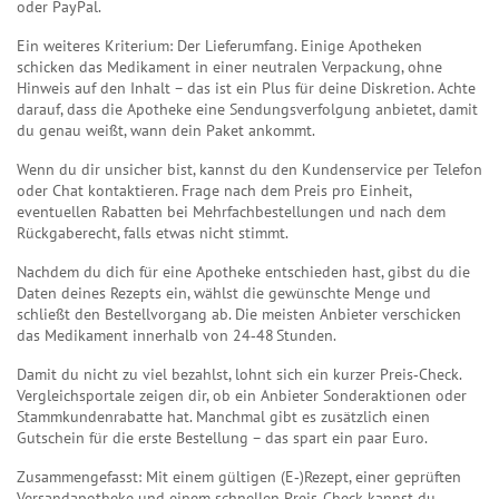
oder PayPal.
Ein weiteres Kriterium: Der Lieferumfang. Einige Apotheken
schicken das Medikament in einer neutralen Verpackung, ohne
Hinweis auf den Inhalt – das ist ein Plus für deine Diskretion. Achte
darauf, dass die Apotheke eine Sendungsverfolgung anbietet, damit
du genau weißt, wann dein Paket ankommt.
Wenn du dir unsicher bist, kannst du den Kundenservice per Telefon
oder Chat kontaktieren. Frage nach dem Preis pro Einheit,
eventuellen Rabatten bei Mehrfachbestellungen und nach dem
Rückgaberecht, falls etwas nicht stimmt.
Nachdem du dich für eine Apotheke entschieden hast, gibst du die
Daten deines Rezepts ein, wählst die gewünschte Menge und
schließt den Bestellvorgang ab. Die meisten Anbieter verschicken
das Medikament innerhalb von 24‑48 Stunden.
Damit du nicht zu viel bezahlst, lohnt sich ein kurzer Preis‑Check.
Vergleichsportale zeigen dir, ob ein Anbieter Sonderaktionen oder
Stammkundenrabatte hat. Manchmal gibt es zusätzlich einen
Gutschein für die erste Bestellung – das spart ein paar Euro.
Zusammengefasst: Mit einem gültigen (E‑)Rezept, einer geprüften
Versandapotheke und einem schnellen Preis‑Check kannst du