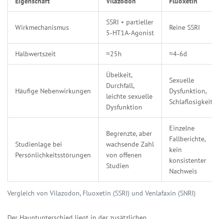
Eigenschaft
Vilazodon
Fluoxetin
SSRI + partieller
Wirkmechanismus
Reine SSRI
5‑HT1A‑Agonist
Halbwertszeit
≈25h
≈4‑6d
Übelkeit,
Sexuelle
Durchfall,
Häufige Nebenwirkungen
Dysfunktion,
leichte sexuelle
Schlaflosigkeit
Dysfunktion
Einzelne
Begrenzte, aber
Fallberichte,
Studienlage bei
wachsende Zahl
kein
Persönlichkeitsstörungen
von offenen
konsistenter
Studien
Nachweis
Vergleich von Vilazodon, Fluoxetin (SSRI) und Venlafaxin (SNRI)
Der Hauptunterschied liegt in der zusätzlichen