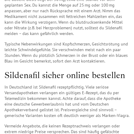
geplanten Sex. Du kannst die Menge auf 25 mg oder 100 mg
anpassen, aber nur nach Rücksprache mit einem Arzt. Nimm das
Medikament nicht zusammen mit fettreichen Mahlzeiten ein, das
kann die Wirkung verzögern. Wenn du blutdrucksenkende Mittel
oder Nitrate (z. B. bei Herzproblemen) nutzt, solltest du Sildenafil
meiden – das kann gefährlich werden.
Typische Nebenwirkungen sind Kopfschmerzen, Gesichtsrötung und
leichte Schwindelgefühle. Sie verschwinden meist nach ein paar
Stunden. Wenn du plötzlich Schmerzen in der Brust oder ein blaues
Blau im Gesicht bemerkst, sofort den Arzt kontaktieren.
Sildenafil sicher online bestellen
In Deutschland ist Sildenafil rezeptpflichtig. Viele seriöse
Versandapotheken verlangen ein gültiges E‑Rezept, das du per
Telemedizin bekommen kannst. Achte darauf, dass die Apotheke
eine deutsche Gewerbeerlaubnis hat und vom Deutschen
Apothekerverband gelistet ist. Preisvergleiche sind sinnvoll –
generische Varianten kosten oft deutlich weniger als Marken‑Viagra.
Vermeide Angebote, die keinen Rezeptnachweis verlangen oder
extrem niedrige Preise versprechen. Das sind häufig gefälschte