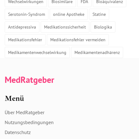
Wechselwirkungen
Biosimilare
FDA
Bioäquivalenz
Serotonin-Syndrom
online Apotheke
Statine
Antidepressiva
Medikationssicherheit
Biologika
Medikationsfehler
Medikationsfehler vermeiden
Medikamentenwechselwirkung
Medikamentenadhärenz
MedRatgeber
Menü
Über MedRatgeber
Nutzungsbedingungen
Datenschutz