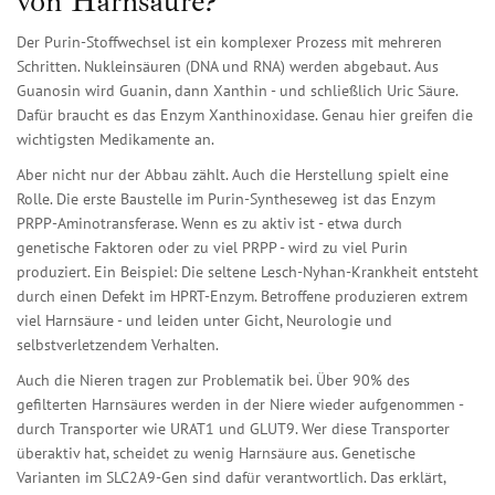
von Harnsäure?
Der Purin-Stoffwechsel ist ein komplexer Prozess mit mehreren
Schritten. Nukleinsäuren (DNA und RNA) werden abgebaut. Aus
Guanosin wird Guanin, dann Xanthin - und schließlich Uric Säure.
Dafür braucht es das Enzym Xanthinoxidase. Genau hier greifen die
wichtigsten Medikamente an.
Aber nicht nur der Abbau zählt. Auch die Herstellung spielt eine
Rolle. Die erste Baustelle im Purin-Syntheseweg ist das Enzym
PRPP-Aminotransferase. Wenn es zu aktiv ist - etwa durch
genetische Faktoren oder zu viel PRPP - wird zu viel Purin
produziert. Ein Beispiel: Die seltene Lesch-Nyhan-Krankheit entsteht
durch einen Defekt im HPRT-Enzym. Betroffene produzieren extrem
viel Harnsäure - und leiden unter Gicht, Neurologie und
selbstverletzendem Verhalten.
Auch die Nieren tragen zur Problematik bei. Über 90% des
gefilterten Harnsäures werden in der Niere wieder aufgenommen -
durch Transporter wie URAT1 und GLUT9. Wer diese Transporter
überaktiv hat, scheidet zu wenig Harnsäure aus. Genetische
Varianten im SLC2A9-Gen sind dafür verantwortlich. Das erklärt,