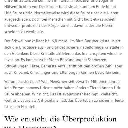
unseren Zellen. Sie kommen in Fleisch, Fisch, Bier und sogar in
Hülsenfrüchten vor. Der Körper baut sie ab - und am Ende bleibt
Uric Säure übrig. Normalerweise wird diese Säure über die Nieren
ausgeschieden. Doch bei Menschen mit Gicht läuft etwas schief.
Entweder produziert der Körper zu viel davon, oder die Nieren
scheiden zu wenig aus.
Der Schwellpunkt liegt bei 6,8 mg/dL im Blut. Darüber kristallisiert
sich die Uric Säure aus - und bildet scharfe, nadelförmige Kristalle in
den Gelenken. Diese Kristalle aktivieren das Immunsystem wie eine
Invasion. Es kommt zu heftigen Entzündungen: Schmerzen,
Schwellungen, Hitze. Der erste Anfall trifft oft den großen Zeh - aber
auch Knöchel, Knie, Finger und Ellenbogen können betroffen sein.
Warum passiert das? Weil Menschen seit etwa 15 Millionen Jahren
kein Enzym namens Uricase mehr haben. Andere Tiere können Uric
Säure abbauen. Wir nicht. Das ist evolutionär bedingt - vielleicht,
weil Uric Säure als Antioxidans half, das Überleben zu sichern. Heute
ist es ein Nachteil.
Wie entsteht die Überproduktion