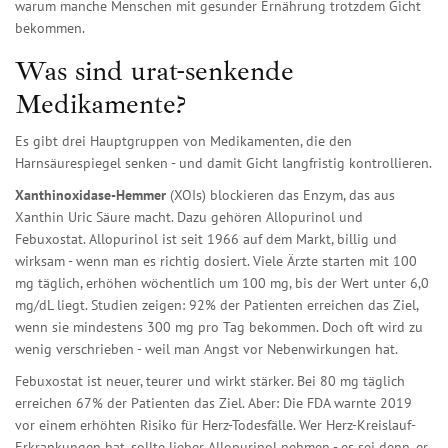
warum manche Menschen mit gesunder Ernährung trotzdem Gicht
bekommen.
Was sind urat-senkende
Medikamente?
Es gibt drei Hauptgruppen von Medikamenten, die den
Harnsäurespiegel senken - und damit Gicht langfristig kontrollieren.
Xanthinoxidase-Hemmer
(XOIs) blockieren das Enzym, das aus
Xanthin Uric Säure macht. Dazu gehören Allopurinol und
Febuxostat. Allopurinol ist seit 1966 auf dem Markt, billig und
wirksam - wenn man es richtig dosiert. Viele Ärzte starten mit 100
mg täglich, erhöhen wöchentlich um 100 mg, bis der Wert unter 6,0
mg/dL liegt. Studien zeigen: 92% der Patienten erreichen das Ziel,
wenn sie mindestens 300 mg pro Tag bekommen. Doch oft wird zu
wenig verschrieben - weil man Angst vor Nebenwirkungen hat.
Febuxostat ist neuer, teurer und wirkt stärker. Bei 80 mg täglich
erreichen 67% der Patienten das Ziel. Aber: Die FDA warnte 2019
vor einem erhöhten Risiko für Herz-Todesfälle. Wer Herz-Kreislauf-
Erkrankungen hat, sollte lieber Allopurinol nehmen - es sei denn, er