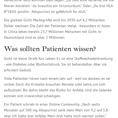
Genetische Tests könnten bald sagen: „Du hast eine Variante, die die
Nieren blockiert - du brauchst ein Uricosurikum.“ Oder: „Du bist HLA-
B*58:01-positiv - Allopurinol ist gefährlich für dich.“
Die globale Gicht-Marktgröße wird bis 2030 auf 4,2 Milliarden
Dollar wachsen. Die Zahl der Patienten steigt - besonders in Asien.
In China leben bereits 23,7 Millionen Menschen mit Gicht. In
Deutschland sind es über 2 Millionen.
Was sollten Patienten wissen?
Gicht ist keine Strafe fürs Leben. Es ist eine Stoffwechselerkrankung
- wie Diabetes oder Bluthochdruck. Sie ist behandelbar. Aber sie
erfordert Geduld.
Viele Patienten hören nach einem Jahr auf - weil sie denken, es sei
vorbei. Doch die Kristalle brauchen Monate oder Jahre, um sich
aufzulösen. Bis dahin bleibt das Risiko für Anfälle. Und die Gelenke
können sich irreversibel schädigen.
Ein Patient schrieb in einer Online-Community: „Nach sechs
Monaten auf 300 mg Allopurinol sank mein Wert von 9,2 auf 5,8 -
aber ich hatte drei Anfälle. Mein Arzt hätte mich warnen sollen.“