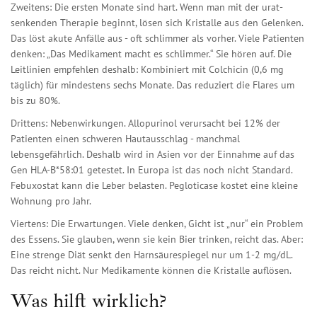
Zweitens: Die ersten Monate sind hart. Wenn man mit der urat-
senkenden Therapie beginnt, lösen sich Kristalle aus den Gelenken.
Das löst akute Anfälle aus - oft schlimmer als vorher. Viele Patienten
denken: „Das Medikament macht es schlimmer.“ Sie hören auf. Die
Leitlinien empfehlen deshalb: Kombiniert mit Colchicin (0,6 mg
täglich) für mindestens sechs Monate. Das reduziert die Flares um
bis zu 80%.
Drittens: Nebenwirkungen. Allopurinol verursacht bei 12% der
Patienten einen schweren Hautausschlag - manchmal
lebensgefährlich. Deshalb wird in Asien vor der Einnahme auf das
Gen HLA-B*58:01 getestet. In Europa ist das noch nicht Standard.
Febuxostat kann die Leber belasten. Pegloticase kostet eine kleine
Wohnung pro Jahr.
Viertens: Die Erwartungen. Viele denken, Gicht ist „nur“ ein Problem
des Essens. Sie glauben, wenn sie kein Bier trinken, reicht das. Aber:
Eine strenge Diät senkt den Harnsäurespiegel nur um 1-2 mg/dL.
Das reicht nicht. Nur Medikamente können die Kristalle auflösen.
Was hilft wirklich?