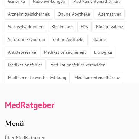
Generika
Nebenwirkungen
Medikamentensicherheit
Arzneimittelsicherheit
Online-Apotheke
Alternativen
Wechselwirkungen
Biosimilare
FDA
Bioäquivalenz
Serotonin-Syndrom
online Apotheke
Statine
Antidepressiva
Medikationssicherheit
Biologika
Medikationsfehler
Medikationsfehler vermeiden
Medikamentenwechselwirkung
Medikamentenadhärenz
MedRatgeber
Menü
Über MedRatgeber