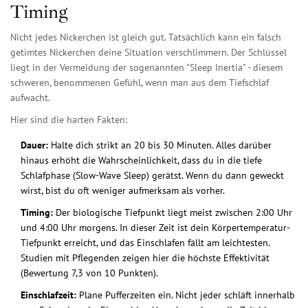
Timing
Nicht jedes Nickerchen ist gleich gut. Tatsächlich kann ein falsch
getimtes Nickerchen deine Situation verschlimmern. Der Schlüssel
liegt in der Vermeidung der sogenannten "Sleep Inertia" - diesem
schweren, benommenen Gefühl, wenn man aus dem Tiefschlaf
aufwacht.
Hier sind die harten Fakten:
Dauer:
Halte dich strikt an
20 bis 30 Minuten
. Alles darüber
hinaus erhöht die Wahrscheinlichkeit, dass du in die tiefe
Schlafphase (Slow-Wave Sleep) gerätst. Wenn du dann geweckt
wirst, bist du oft weniger aufmerksam als vorher.
Timing:
Der biologische Tiefpunkt liegt meist zwischen
2:00 Uhr
und 4:00 Uhr morgens
. In dieser Zeit ist dein Körpertemperatur-
Tiefpunkt erreicht, und das Einschlafen fällt am leichtesten.
Studien mit Pflegenden zeigen hier die höchste Effektivität
(Bewertung 7,3 von 10 Punkten).
Einschlafzeit:
Plane Pufferzeiten ein. Nicht jeder schläft innerhalb