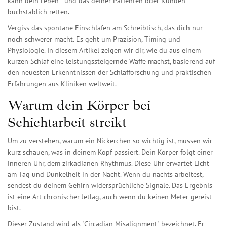
kann dein Leben - und das deiner Patienten oder Kunden -
buchstäblich retten.
Vergiss das spontane Einschlafen am Schreibtisch, das dich nur
noch schwerer macht. Es geht um Präzision, Timing und
Physiologie. In diesem Artikel zeigen wir dir, wie du aus einem
kurzen Schlaf eine leistungssteigernde Waffe machst, basierend auf
den neuesten Erkenntnissen der Schlafforschung und praktischen
Erfahrungen aus Kliniken weltweit.
Warum dein Körper bei
Schichtarbeit streikt
Um zu verstehen, warum ein Nickerchen so wichtig ist, müssen wir
kurz schauen, was in deinem Kopf passiert. Dein Körper folgt einer
inneren Uhr, dem zirkadianen Rhythmus. Diese Uhr erwartet Licht
am Tag und Dunkelheit in der Nacht. Wenn du nachts arbeitest,
sendest du deinem Gehirn widersprüchliche Signale. Das Ergebnis
ist eine Art chronischer Jetlag, auch wenn du keinen Meter gereist
bist.
Dieser Zustand wird als "Circadian Misalignment" bezeichnet. Er