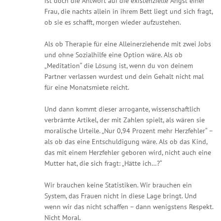
ist doch die Antwort auf die existenzielle Angst einer
Frau, die nachts allein in ihrem Bett liegt und sich fragt,
ob sie es schafft, morgen wieder aufzustehen.
Als ob Therapie für eine Alleinerziehende mit zwei Jobs
und ohne Sozialhilfe eine Option wäre. Als ob
„Meditation“ die Lösung ist, wenn du von deinem
Partner verlassen wurdest und dein Gehalt nicht mal
für eine Monatsmiete reicht.
Und dann kommt dieser arrogante, wissenschaftlich
verbrämte Artikel, der mit Zahlen spielt, als wären sie
moralische Urteile. „Nur 0,94 Prozent mehr Herzfehler“ –
als ob das eine Entschuldigung wäre. Als ob das Kind,
das mit einem Herzfehler geboren wird, nicht auch eine
Mutter hat, die sich fragt: „Hätte ich…?“
Wir brauchen keine Statistiken. Wir brauchen ein
System, das Frauen nicht in diese Lage bringt. Und
wenn wir das nicht schaffen – dann wenigstens Respekt.
Nicht Moral.