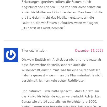
Belastungen sprechen sollten, die Frauen durch
Angstzustände erleben – und wie sehr diese selbst ein
Risiko für Mutter und Kind darstellen. Manchmal ist die
größte Gefahr nicht das Medikament, sondern die
Isolation, die wir Frauen aufbürden, wenn wir sagen:
„Du darfst das nicht nehmen.“
Thorvald Wisdom
Dezember 13, 2025
Oh, wow. Endlich ein Artikel, der nicht nur die Ärzte als
böse Bösewichte darstellt, sondern auch die
Wissenschaft ernst nimmt. Was für eine Seltenheit! Ich
hab’s ja gewusst – wenn man die Pharmaindustrie nicht
beschimpft, ist man kein echter Reddit-User.
Und natürlich – wer hätte gedacht – dass Alprazolam
das Risiko für fehlende Augen vervierfacht. Ach ja, klar.
Genau wie die 14 zusätzlichen Herzfehler pro 1000.
Wobei – wenn man bedenkt, wie viele Babys mit Down-