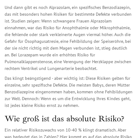
Und dann gibt es noch
Alprazolam
,
ein spezifisches Benzodiazepin,
das mit besonders hohen Risiken für bestimmte Defekte verbunden
ist
. Studien zeigen: Wenn schwangere Frauen Alprazolam
einnahmen, war das Risiko für
Anophthalmie oder Mikrophthalmie
,
die fehlende oder stark verkleinerte Augen
viermal höher. Auch die
Gefahr für
Ösophagusatresie
,
eine Fehlbildung der Speiseröhre, bei
der sie nicht richtig mit dem Magen verbunden ist
, stieg deutlich
an. Bei Lorazepam wurde ein erhöhtes Risiko für
Pulmonalklappenstenose
,
eine Verengung der Herzklappe zwischen
rechtem Ventrikel und Lungenarterie
beobachtet.
Das klingt beängstigend - aber wichtig ist: Diese Risiken gelten für
einzelne, sehr spezifische Defekte. Die meisten Babys, deren Mütter
Benzodiazepine eingenommen haben, kommen ohne Fehlbildungen
zur Welt. Dennoch: Wenn es um die Entwicklung Ihres Kindes geht,
ist jedes kleine Risiko ernst zu nehmen.
Wie groß ist das absolute Risiko?
Ein relativer Risikozuwachs von 10-40 % klingt dramatisch. Aber
was bedeutet das in Zahlen? Hier kommt es auf das absolute Risiko