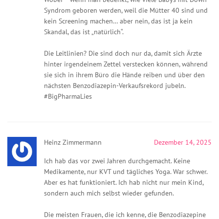
Syndrom geboren werden, weil die Mütter 40 sind und
kein Screening machen… aber nein, das ist ja kein
Skandal, das ist „natürlich“.
Die Leitlinien? Die sind doch nur da, damit sich Ärzte
hinter irgendeinem Zettel verstecken können, während
sie sich in ihrem Büro die Hände reiben und über den
nächsten Benzodiazepin-Verkaufsrekord jubeln.
#BigPharmaLies
Heinz Zimmermann
Dezember 14, 2025
Ich hab das vor zwei Jahren durchgemacht. Keine
Medikamente, nur KVT und tägliches Yoga. War schwer.
Aber es hat funktioniert. Ich hab nicht nur mein Kind,
sondern auch mich selbst wieder gefunden.
Die meisten Frauen, die ich kenne, die Benzodiazepine