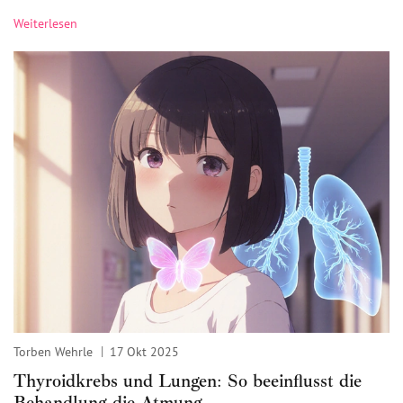
Schulungen 2025
Weiterlesen
Torben Wehrle
17 Okt 2025
Thyroidkrebs und Lungen: So beeinflusst die
Behandlung die Atmung