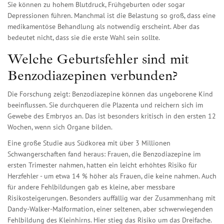
Sie können zu hohem Blutdruck, Frühgeburten oder sogar
Depressionen führen. Manchmal ist die Belastung so groß, dass eine
medikamentöse Behandlung als notwendig erscheint. Aber das
bedeutet nicht, dass sie die erste Wahl sein sollte.
Welche Geburtsfehler sind mit
Benzodiazepinen verbunden?
Die Forschung zeigt: Benzodiazepine können das ungeborene Kind
beeinflussen. Sie durchqueren die Plazenta und reichern sich im
Gewebe des Embryos an. Das ist besonders kritisch in den ersten 12
Wochen, wenn sich Organe bilden.
Eine große Studie aus Südkorea mit über 3 Millionen
Schwangerschaften fand heraus: Frauen, die Benzodiazepine im
ersten Trimester nahmen, hatten ein leicht erhöhtes Risiko für
Herzfehler - um etwa 14 % höher als Frauen, die keine nahmen. Auch
für andere Fehlbildungen gab es kleine, aber messbare
Risikosteigerungen. Besonders auffällig war der Zusammenhang mit
Dandy-Walker-Malformation
,
einer seltenen, aber schwerwiegenden
Fehlbildung des Kleinhirns
. Hier stieg das Risiko um das Dreifache.