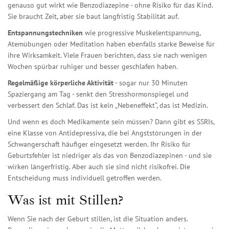
genauso gut wirkt wie Benzodiazepine - ohne Risiko für das Kind.
Sie braucht Zeit, aber sie baut langfristig Stabilität auf.
Entspannungstechniken
wie progressive Muskelentspannung,
Atemübungen oder Meditation haben ebenfalls starke Beweise für
ihre Wirksamkeit. Viele Frauen berichten, dass sie nach wenigen
Wochen spürbar ruhiger und besser geschlafen haben.
Regelmäßige körperliche Aktivität
- sogar nur 30 Minuten
Spaziergang am Tag - senkt den Stresshormonspiegel und
verbessert den Schlaf. Das ist kein „Nebeneffekt“, das ist Medizin.
Und wenn es doch Medikamente sein müssen? Dann gibt es
SSRIs
,
eine Klasse von Antidepressiva, die bei Angststörungen in der
Schwangerschaft häufiger eingesetzt werden
. Ihr Risiko für
Geburtsfehler ist niedriger als das von Benzodiazepinen - und sie
wirken längerfristig. Aber auch sie sind nicht risikofrei. Die
Entscheidung muss individuell getroffen werden.
Was ist mit Stillen?
Wenn Sie nach der Geburt stillen, ist die Situation anders.