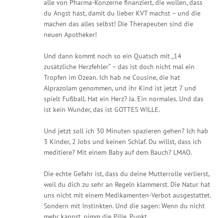
alle von Pharma-Konzerne finanziert, die wollen, dass
du Angst hast, damit du lieber KVT machst – und die
machen das alles selbst! Die Therapeuten sind die
neuen Apotheker!
Und dann kommt noch so ein Quatsch mit „14
zusätzliche Herzfehler“ – das ist doch nicht mal ein
Tropfen im Ozean. Ich hab ne Cousine, die hat
Alprazolam genommen, und ihr Kind ist jetzt 7 und
spielt Fußball. Hat ein Herz? Ja. Ein normales. Und das
ist kein Wunder, das ist GOTTES WILLE.
Und jetzt soll ich 30 Minuten spazieren gehen? Ich hab
3 Kinder, 2 Jobs und keinen Schlaf. Du willst, dass ich
meditiere? Mit einem Baby auf dem Bauch? LMAO.
Die echte Gefahr ist, dass du deine Mutterrolle verlierst,
weil du dich zu sehr an Regeln klammerst. Die Natur hat
uns nicht mit einem Medikamenten-Verbot ausgestattet.
Sondern mit Instinkten. Und die sagen: Wenn du nicht
mehr kannst, nimm die Pille. Punkt.