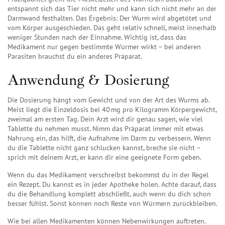
entspannt sich das Tier nicht mehr und kann sich nicht mehr an der
Darmwand festhalten. Das Ergebnis: Der Wurm wird abgetötet und
vom Körper ausgeschieden. Das geht relativ schnell, meist innerhalb
weniger Stunden nach der Einnahme. Wichtig ist, dass das
Medikament nur gegen bestimmte Würmer wirkt – bei anderen
Parasiten brauchst du ein anderes Präparat.
Anwendung & Dosierung
Die Dosierung hängt vom Gewicht und von der Art des Wurms ab.
Meist liegt die Einzeldosis bei 40 mg pro Kilogramm Körpergewicht,
zweimal am ersten Tag. Dein Arzt wird dir genau sagen, wie viel
Tablette du nehmen musst. Nimm das Präparat immer mit etwas
Nahrung ein, das hilft, die Aufnahme im Darm zu verbessern. Wenn
du die Tablette nicht ganz schlucken kannst, breche sie nicht –
sprich mit deinem Arzt, er kann dir eine geeignete Form geben.
Wenn du das Medikament verschreibst bekommst du in der Regel
ein Rezept. Du kannst es in jeder Apotheke holen. Achte darauf, dass
du die Behandlung komplett abschließt, auch wenn du dich schon
besser fühlst. Sonst können noch Reste von Würmern zurückbleiben.
Wie bei allen Medikamenten können Nebenwirkungen auftreten.