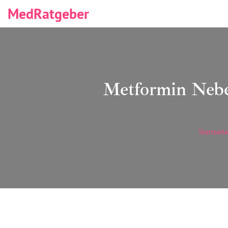
MedRatgeber
Metformin Neb
Startseite