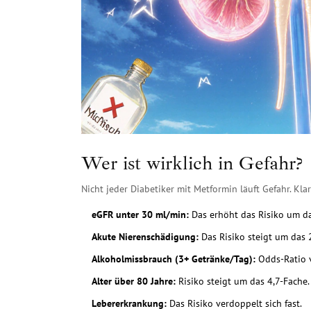
Wer ist wirklich in Gefahr?
Nicht jeder Diabetiker mit Metformin läuft Gefahr. Kla
eGFR unter 30 ml/min:
Das erhöht das Risiko um da
Akute Nierenschädigung:
Das Risiko steigt um das 
Alkoholmissbrauch (3+ Getränke/Tag):
Odds-Ratio v
Alter über 80 Jahre:
Risiko steigt um das 4,7-Fache.
Lebererkrankung:
Das Risiko verdoppelt sich fast.