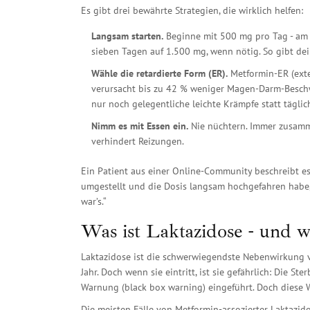
Es gibt drei bewährte Strategien, die wirklich helfen:
Langsam starten.
Beginne mit 500 mg pro Tag - am 
sieben Tagen auf 1.500 mg, wenn nötig. So gibt dei
Wähle die retardierte Form (ER).
Metformin-ER (exten
verursacht bis zu 42 % weniger Magen-Darm-Beschw
nur noch gelegentliche leichte Krämpfe statt täglic
Nimm es mit Essen ein.
Nie nüchtern. Immer zusamme
verhindert Reizungen.
Ein Patient aus einer Online-Community beschreibt es 
umgestellt und die Dosis langsam hochgefahren habe, 
war’s.“
Was ist Laktazidose - und w
Laktazidose ist die schwerwiegendste Nebenwirkung von
Jahr. Doch wenn sie eintritt, ist sie gefährlich: Die S
Warnung (black box warning) eingeführt. Doch diese 
Die meisten Fälle von Metformin-assozierter Laktazi