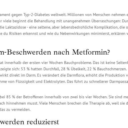
kament gegen Typ-2-Diabetes weltweit. Millionen von Menschen nehmen 
 für viele beginnt die Behandlung mit unangenehmen Überraschungen: Durc
e Laktazidose - eine seltene, aber lebensbedrohliche Komplikation, die o
wie du Risiken erkennst und wie du Nebenwirkungen minimierst, erklären w
-Beschwerden nach Metformin?
hat innerhalb der ersten vier Wochen Bauchprobleme. Das ist keine Seltenh
 zeigte sich: 53 % hatten Durchfall, 28 % Übelkeit, 22 % Bauchschmerzen.
rkt direkt im Darm. Es verändert die Darmflora, erhöht die Produktion 
me von Flüssigkeit und Elektrolyten. Das führt zu schnellerer Darmpassa
ei 85 % der Betroffenen innerhalb von zwei bis vier Wochen. Sie sind me
fach hinnehmen musst. Viele Menschen brechen die Therapie ab, weil sie 
 das zu vermeiden.
erden reduzierst