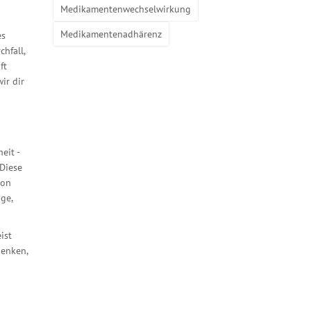
Medikamentenwechselwirkung
Medikamentenadhärenz
es
hfall,
ft
ir dir
eit -
 Diese
von
ge,
ist
denken,