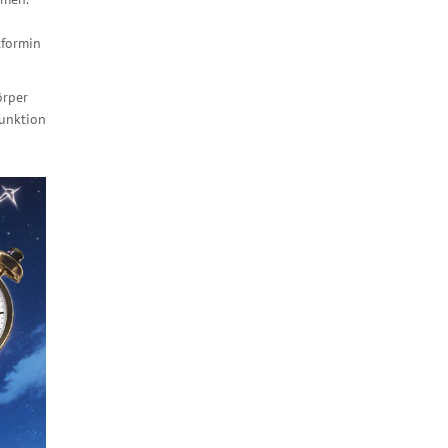
tformin
örper
funktion