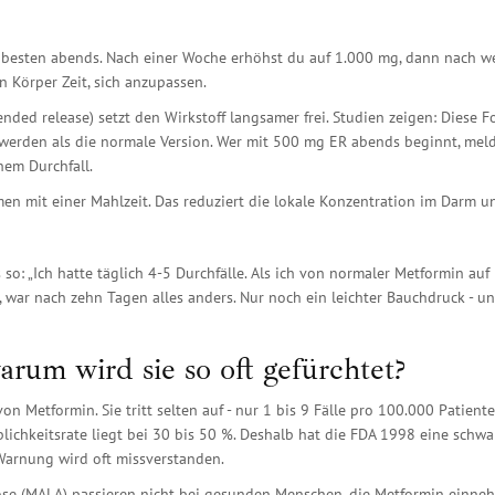
besten abends. Nach einer Woche erhöhst du auf 1.000 mg, dann nach w
n Körper Zeit, sich anzupassen.
ded release) setzt den Wirkstoff langsamer frei. Studien zeigen: Diese 
erden als die normale Version. Wer mit 500 mg ER abends beginnt, meld
hem Durchfall.
n mit einer Mahlzeit. Das reduziert die lokale Konzentration im Darm u
so: „Ich hatte täglich 4-5 Durchfälle. Als ich von normaler Metformin auf
war nach zehn Tagen alles anders. Nur noch ein leichter Bauchdruck - u
arum wird sie so oft gefürchtet?
 Metformin. Sie tritt selten auf - nur 1 bis 9 Fälle pro 100.000 Patient
terblichkeitsrate liegt bei 30 bis 50 %. Deshalb hat die FDA 1998 eine schwa
Warnung wird oft missverstanden.
dose (MALA) passieren nicht bei gesunden Menschen, die Metformin einne