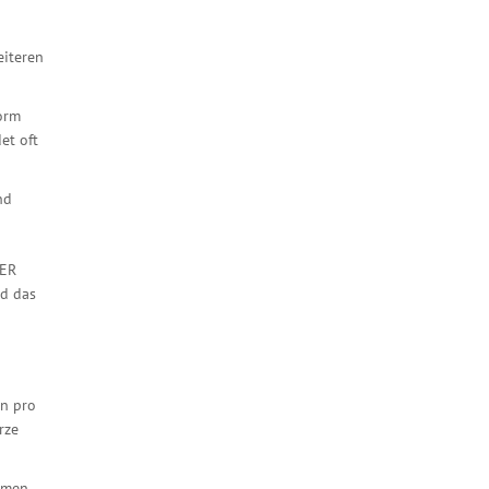
eiteren
Form
et oft
nd
 ER
nd das
en pro
rze
hmen.