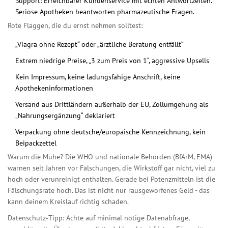
Support: Erreichbarer Kundenservice mit echten Antwortzeiten.
Seriöse Apotheken beantworten pharmazeutische Fragen.
Rote Flaggen, die du ernst nehmen solltest:
„Viagra ohne Rezept“ oder „ärztliche Beratung entfällt“
Extrem niedrige Preise, „3 zum Preis von 1“, aggressive Upsells
Kein Impressum, keine ladungsfähige Anschrift, keine
Apothekeninformationen
Versand aus Drittländern außerhalb der EU, Zollumgehung als
„Nahrungsergänzung“ deklariert
Verpackung ohne deutsche/europäische Kennzeichnung, kein
Beipackzettel
Warum die Mühe? Die WHO und nationale Behörden (BfArM, EMA)
warnen seit Jahren vor Fälschungen, die Wirkstoff gar nicht, viel zu
hoch oder verunreinigt enthalten. Gerade bei Potenzmitteln ist die
Fälschungsrate hoch. Das ist nicht nur rausgeworfenes Geld - das
kann deinem Kreislauf richtig schaden.
Datenschutz‑Tipp: Achte auf minimal nötige Datenabfrage,