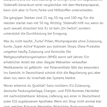
Sildenafil‑Generikum wirkt vergleichbar mit dem Markenpräparat,
kann sich aber in Form, Farbe und Hilfsstoffen unterscheiden.
Die gängigen Stärken sind 25 mg, 50 mg und 100 mg. Für die
meisten startet man mit 50 mg. Wichtig: Sildenafil hilft nur, wenn du
auch sexuell stimuliert bist. Es ist kein „On‑Switch“, sondern
unterstützt die Durchblutung bei Erregung.
Was du nicht kaufst: „Turbo“-Pillen, Mischpräparate ohne Zulassung,
bunte „Super Active“-Kapseln aus dubiosen Shops. Diese Produkte
umgehen häufig Zulassung und Kontrolle. Die
Weltgesundheitsorganisation (WHO) warnt seit Jahren: Ein
erheblicher Anteil der über illegale Webseiten verkauften
Medikamente ist gefälscht - bei Potenzmitteln fällt das besonders
ins Gewicht. In Deutschland schützt dich die Regulierung gut, aber
eben nur, wenn du innerhalb des Systems bleibst.
Woran erkennst du Qualität? Ganz nüchtern: EU‑Zulassung,
deutsche Packungsbeilage, Chargen‑ und PZN‑Nummer, Hersteller
mit nachvollziehbarer Adresse, Lieferung aus einer in Deutschland
(oder EU) zugelassenen Apotheke. Wenn ein Shop nicht einmal klar
sagt, welches Präparat (Hersteller, Wirkstärke, Packungsgröße)