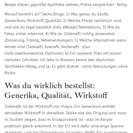
Rezept klären, geprüfte Apotheke wählen, Preise vergleichen - fertig.
Worauf kommt’s an? Sechs Dinge: 1) Was genau du kaufst
(Generikum, Wirkstoff, Qualität). 2) Welche Preise realistisch sind
und wie du legal bestellst (inkl. eRezept/Telemedizin). 3) Wie du
Fakes sicher erkennst. 4) Wie du Sildenafil richtig anwendest
(Dosierung, Timing, Nebenwirkungen). 5) Welche Alternativen wann
besser sind (Tadalafil, Avanafil, Vardenafil - plus
nicht‑medikamentöse Optionen). 6) Ein sauberer Plan mit klaren
nächsten Schritten. Ich lebe in Bremen, kenne den deutschen
Apotheken‑Alltag, und ja: Es geht diskret - ohne Abkürzungen, ohne
Risiko.
Was du wirklich bestellst:
Generika, Qualität, Wirkstoff
Sildenafil ist der Wirkstoff von Viagra. Ein Generikum enthält
denselben Wirkstoff in derselben Stärke wie das Original und muss
in Studien zeigen, dass es bioäquivalent ist - also im Körper
praktisch gleich ankommt. In der EU wird dafür eine enge Spanne
akzeptiert, und die Überwachung ist streng. Heißt: Ein zugelassenes