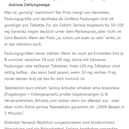
dubiose Zahlungswege.
Was ist „günstig“ realistisch? Der Preis hängt von Hersteller,
Packungsgröße und Apotheke ab. Größere Packungen sind oft
günstiger pro Tablette. Für ein Gefühl: Seriöse Angebote für 50-100
mg Generika liegen deutlich unter dem Markenpreis, aber nicht im
Cent‑Bereich. Wenn der Preis „zu schön, um wahr zu sein“ wirkt, ist
er das meistens auch.
Packungsgrößen clever wählen: Wenn du noch am Einstellen bist (z.
B. unsicher zwischen 50 und 100 mg), starte mit kleineren
Packungen oder teilbaren Tabletten. Viele 100‑mg‑Tabletten sind
mittig teilbar - das kann Geld sparen, wenn 50 mg reichen. Frag
vorab deinen Arzt, ob das für dich sinnvoll ist.
Telemedizin kurz erklärt: Seröse Anbieter erheben eine Anamnese
(Fragebogen + Videogespräch), prüfen Gegenanzeigen (z. B.
Herzkrankheiten, Nitrate), und stellen dann ein eRezept aus - oder
eben nicht. Keine seriöse Telemedizin garantiert dir „100% Rezept in
2 Minuten“.
Diskreter Versand: Rechtlich vorgeschrieben sind kindersichere
Verpackung und ein Beipackzettel. Seriöse Apotheken versenden