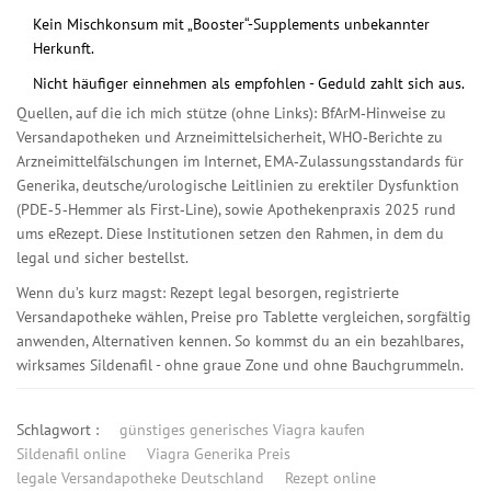
Kein Mischkonsum mit „Booster“-Supplements unbekannter
Herkunft.
Nicht häufiger einnehmen als empfohlen - Geduld zahlt sich aus.
Quellen, auf die ich mich stütze (ohne Links): BfArM‑Hinweise zu
Versandapotheken und Arzneimittelsicherheit, WHO‑Berichte zu
Arzneimittelfälschungen im Internet, EMA‑Zulassungsstandards für
Generika, deutsche/urologische Leitlinien zu erektiler Dysfunktion
(PDE‑5‑Hemmer als First‑Line), sowie Apothekenpraxis 2025 rund
ums eRezept. Diese Institutionen setzen den Rahmen, in dem du
legal und sicher bestellst.
Wenn du’s kurz magst: Rezept legal besorgen, registrierte
Versandapotheke wählen, Preise pro Tablette vergleichen, sorgfältig
anwenden, Alternativen kennen. So kommst du an ein bezahlbares,
wirksames Sildenafil - ohne graue Zone und ohne Bauchgrummeln.
Schlagwort :
günstiges generisches Viagra kaufen
Sildenafil online
Viagra Generika Preis
legale Versandapotheke Deutschland
Rezept online