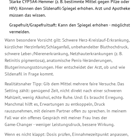
Starke CYP3A4‑Hemmer (z. B. bestimmte Mittel gegen Pilze oder
HIV): Können den Sildenafil‑Spiegel erhöhen. Arzt und Apotheke
müssen das wissen.
Grapefruit/Grapefruitsaft: Kann den Spiegel erhöhen - möglichst
vermeiden.
Wann besondere Vorsicht gilt: Schwere Herz‑Kreislauf‑Erkrankung,
kürzlicher Herzinfarkt/Schlaganfall, unbehandelter Bluthochdruck,
schwere Leber‑/Nierenerkrankung, Netzhauterkrankungen (z. B.
Retinitis pigmentosa), anatomische Penis‑Veränderungen,
Blutgerinnungsstörungen. Hier entscheidet der Arzt, ob und wie
Sildenafil in Frage kommt.
Realitätsnaher Tipp: Gib dem Mittel mehrere faire Versuche. Das
Setting zählt: genügend Zeit, nicht direkt nach einer schweren
Mahlzeit, wenig Alkohol, echte Ruhe. Und: Es braucht Erregung.
Manchmal hilft es, Erwartungen zu entkoppeln, Druck
rauszunehmen, mit deinem Partner offen zu sprechen. In meinem
Fall war ein offenes Gespräch mit meiner Frau Ines der
Game‑Changer - weniger Leistungsdruck, bessere Wirkung.
Wenn es nicht klappt: Dosis prüfen, Einnahmezeitpunkt anpassen,