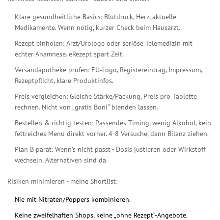
Kläre gesundheitliche Basics: Blutdruck, Herz, aktuelle
Medikamente. Wenn nötig, kurzer Check beim Hausarzt.
Rezept einholen: Arzt/Urologe oder seriöse Telemedizin mit
echter Anamnese. eRezept spart Zeit.
Versandapotheke prüfen: EU‑Logo, Registereintrag, Impressum,
Rezeptpflicht, klare Produktinfos.
Preis vergleichen: Gleiche Stärke/Packung, Preis pro Tablette
rechnen. Nicht von „gratis Boni“ blenden lassen.
Bestellen & richtig testen: Passendes Timing, wenig Alkohol, kein
fettreiches Menü direkt vorher. 4-8 Versuche, dann Bilanz ziehen.
Plan B parat: Wenn’s nicht passt - Dosis justieren oder Wirkstoff
wechseln. Alternativen sind da.
Risiken minimieren - meine Shortlist:
Nie mit Nitraten/Poppers kombinieren.
Keine zweifelhaften Shops, keine „ohne Rezept“-Angebote.