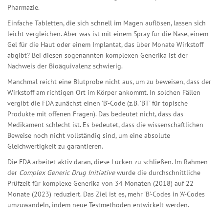
Pharmazie.
Einfache Tabletten, die sich schnell im Magen auflösen, lassen sich
leicht vergleichen. Aber was ist mit einem Spray für die Nase, einem
Gel für die Haut oder einem Implantat, das über Monate Wirkstoff
abgibt? Bei diesen sogenannten
komplexen Generika
ist der
Nachweis der Bioäquivalenz schwierig.
Manchmal reicht eine Blutprobe nicht aus, um zu beweisen, dass der
Wirkstoff am richtigen Ort im Körper ankommt. In solchen Fällen
vergibt die FDA zunächst einen 'B'-Code (z.B. 'BT' für topische
Produkte mit offenen Fragen). Das bedeutet nicht, dass das
Medikament schlecht ist. Es bedeutet, dass die wissenschaftlichen
Beweise noch nicht vollständig sind, um eine absolute
Gleichwertigkeit zu garantieren.
Die FDA arbeitet aktiv daran, diese Lücken zu schließen. Im Rahmen
der
Complex Generic Drug Initiative
wurde die durchschnittliche
Prüfzeit für komplexe Generika von 34 Monaten (2018) auf 22
Monate (2023) reduziert. Das Ziel ist es, mehr 'B'-Codes in 'A'-Codes
umzuwandeln, indem neue Testmethoden entwickelt werden.