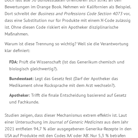
Doch fast alle 50 Bundesstaaten orientieren sich strikt an den
Bewertungen im Orange Book. Nehmen wir Kalifornien als Beispiel.
Dort schreibt der
Business and Professions Code Section 4073
vor,
dass eine Substitution nur für Produkte mit einem 'A'-Code zulässig
ist. Ohne diesen Code riskiert ein Apotheker disziplinarische
Maßnahmen.
Warum ist diese Trennung so wichtig? Weil sie die Verantwortung
klar definiert:
FDA:
Prüft die Wissenschaft (Ist das Generikum chemisch und
biologisch gleichwertig?).
Bundesstaat:
Legt das Gesetz fest (Darf der Apotheker das
Medikament ohne Rücksprache mit dem Arzt wechseln?).
Apotheker:
Trifft die finale Entscheidung basierend auf Gesetz
und Fachkunde.
Studien zeigen, dass dieser Mechanismus extrem effektiv ist. Laut
einer Untersuchung im
Journal of Generic Medicines
aus dem Jahr
2021 entfielen 94,7 % aller ausgegebenen Generika-Rezepte in den
USA auf Produkte mit den Codes 'AA' oder 'AB'. Nur 5,3 % betrafen