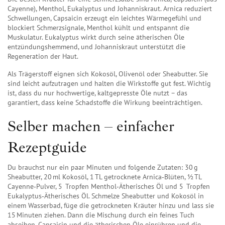
Cayenne), Menthol, Eukalyptus und Johanniskraut. Arnica reduziert
Schwellungen, Capsaicin erzeugt ein leichtes Wärmegefühl und
blockiert Schmerzsignale, Menthol kühlt und entspannt die
Muskulatur. Eukalyptus wirkt durch seine ätherischen Öle
entzündungshemmend, und Johanniskraut unterstützt die
Regeneration der Haut.
Als Trägerstoff eignen sich Kokosöl, Olivenöl oder Sheabutter. Sie
sind leicht aufzutragen und halten die Wirkstoffe gut fest. Wichtig
ist, dass du nur hochwertige, kaltgepresste Öle nutzt – das
garantiert, dass keine Schadstoffe die Wirkung beeinträchtigen.
Selber machen – einfacher
Rezeptguide
Du brauchst nur ein paar Minuten und folgende Zutaten: 30 g
Sheabutter, 20 ml Kokosöl, 1 TL getrocknete Arnica‑Blüten, ½ TL
Cayenne‑Pulver, 5 Tropfen Menthol‑Ätherisches Öl und 5 Tropfen
Eukalyptus‑Ätherisches Öl. Schmelze Sheabutter und Kokosöl in
einem Wasserbad, füge die getrockneten Kräuter hinzu und lass sie
15 Minuten ziehen. Dann die Mischung durch ein feines Tuch
abseihen, Capsaicin und die ätherischen Öle einrühren und die