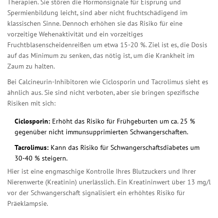
Therapien. Sie stören die Hormonsignale für Eisprung und
Spermienbildung leicht, sind aber nicht fruchtschädigend im
klassischen Sinne. Dennoch erhöhen sie das Risiko für eine
vorzeitige Wehenaktivität und ein vorzeitiges
Fruchtblasenscheidenreißen um etwa 15-20 %. Ziel ist es, die Dosis
auf das Minimum zu senken, das nötig ist, um die Krankheit im
Zaum zu halten.
Bei Calcineurin-Inhibitoren wie
Ciclosporin
und
Tacrolimus
sieht es
ähnlich aus. Sie sind nicht verboten, aber sie bringen spezifische
Risiken mit sich:
Ciclosporin:
Erhöht das Risiko für Frühgeburten um ca. 25 %
gegenüber nicht immunsupprimierten Schwangerschaften.
Tacrolimus:
Kann das Risiko für Schwangerschaftsdiabetes um
30-40 % steigern.
Hier ist eine engmaschige Kontrolle Ihres Blutzuckers und Ihrer
Nierenwerte (Kreatinin) unerlässlich. Ein Kreatininwert über 13 mg/l
vor der Schwangerschaft signalisiert ein erhöhtes Risiko für
Präeklampsie.