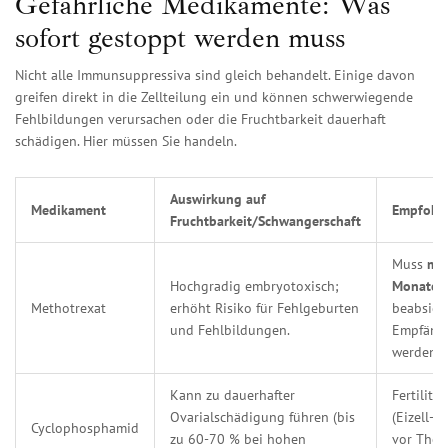
Gefährliche Medikamente: Was
sofort gestoppt werden muss
Nicht alle Immunsuppressiva sind gleich behandelt. Einige davon
greifen direkt in die Zellteilung ein und können schwerwiegende
Fehlbildungen verursachen oder die Fruchtbarkeit dauerhaft
schädigen. Hier müssen Sie handeln.
Auswirkung auf
Medikament
Empfohl
Fruchtbarkeit/Schwangerschaft
Muss
min
Hochgradig embryotoxisch;
Monate
v
Methotrexat
erhöht Risiko für Fehlgeburten
beabsich
und Fehlbildungen.
Empfängn
werden.
Kann zu dauerhafter
Fertilitä
Ovarialschädigung führen (bis
(Eizell-
Cyclophosphamid
zu 60-70 % bei hohen
vor Ther