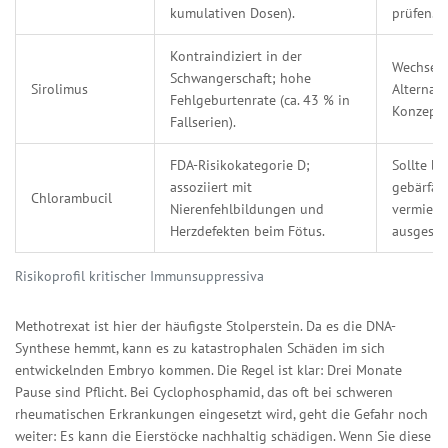
kumulativen Dosen).
prüfen.
Kontraindiziert in der
Wechsel 
Schwangerschaft; hohe
Sirolimus
Alternati
Fehlgeburtenrate (ca. 43 % in
Konzepti
Fallserien).
FDA-Risikokategorie D;
Sollte be
assoziiert mit
gebärfäh
Chlorambucil
Nierenfehlbildungen und
vermiede
Herzdefekten beim Fötus.
ausgesch
Risikoprofil kritischer Immunsuppressiva
Methotrexat
ist hier der häufigste Stolperstein. Da es die DNA-
Synthese hemmt, kann es zu katastrophalen Schäden im sich
entwickelnden Embryo kommen. Die Regel ist klar: Drei Monate
Pause sind Pflicht. Bei
Cyclophosphamid
, das oft bei schweren
rheumatischen Erkrankungen eingesetzt wird, geht die Gefahr noch
weiter: Es kann die Eierstöcke nachhaltig schädigen. Wenn Sie diese